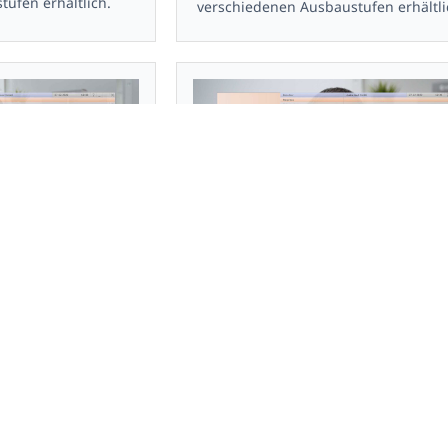
ufen erhältlich.
verschiedenen Ausbaustufen erhältli
pe bearbeiten
Reha / Neue Patientengruppe erst
Patientengruppe
Eine neue Patientengruppe in custo
agnostic rehab. Das
diagnostic rehab erstellen. Das Reha
diagnostic
Modul der custo diagnostic beinhalte
 nützlicher
Vielzahl nützlicher Features. Es ist in
schiedenen
verschiedenen Ausbaustufen erhältli
h.