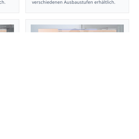
ch.
verschiedenen Ausbaustufen erhältlich.
ellen
Reha / Patienten aufnehmen
Die Patientenaufnahme in custo diagnostic
-
rehab. Das Reha-Modul der custo
t eine
diagnostic beinhaltet eine Vielzahl
nützlicher Features. Es ist in
ch.
verschiedenen Ausbaustufen erhältlich.