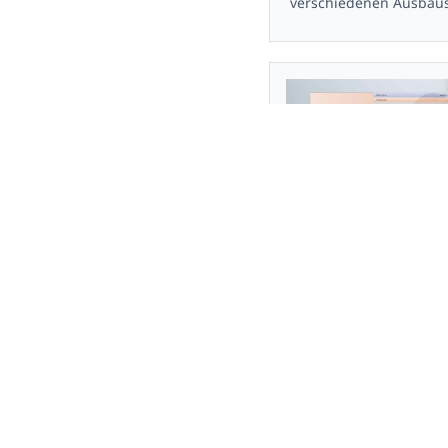
verschiedenen Ausbaust
Reha / Patientengrup
Eine bereits erstellte 
bearbeiten in custo di
Reha-Modul der custo 
beinhaltet eine Vielzahl
Features. Es ist in ver
Ausbaustufen erhältlic