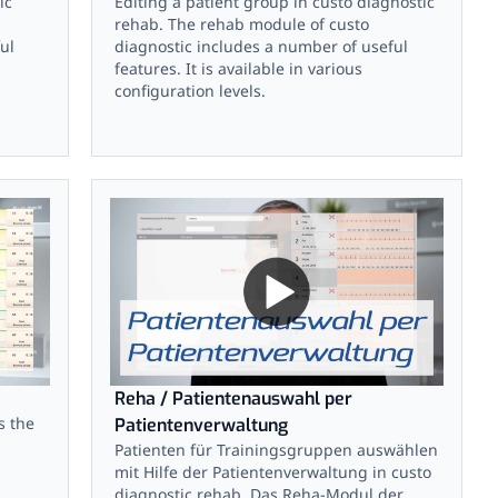
ic
Editing a patient group in custo diagnostic
rehab. The rehab module of custo
ul
diagnostic includes a number of useful
features. It is available in various
configuration levels.
Reha / Patientenauswahl per
s the
Patientenverwaltung
Patienten für Trainingsgruppen auswählen
mit Hilfe der Patientenverwaltung in custo
diagnostic rehab. Das Reha-Modul der