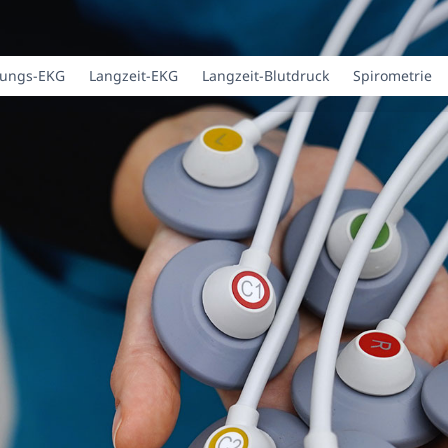
tungs-EKG
Langzeit-EKG
Langzeit-Blutdruck
Spirometrie