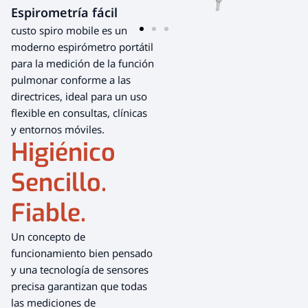
performance.now(); function
Espirometría fácil
easeInOutCubic(t) { return t <
0.5 ? 4 * t * t * t : 1 -
custo spiro mobile es un
Math.pow(-2 * t + 2, 3) / 2; }
moderno espirómetro portátil
function animation(currentTime)
{ const elapsed = currentTime -
para la medición de la función
startTime; const progress =
pulmonar conforme a las
Math.min(elapsed / duration, 1);
directrices, ideal para un uso
const easedProgress =
easeInOutCubic(progress);
flexible en consultas, clínicas
window.scrollTo(0, start +
y entornos móviles.
distance * easedProgress); if
Higiénico
(elapsed { entries.forEach(entry
=> { if (entry.isIntersecting &&
Sencillo.
hasPlayedOnce) { // Video
erneut starten, aber NICHT
scrollen video.currentTime = 3;
Fiable.
video.play(); } }); }, {
threshold: 0.1 }); if (video) {
observer.observe(video); } });
Un concepto de
funcionamiento bien pensado
y una tecnología de sensores
precisa garantizan que todas
las mediciones de