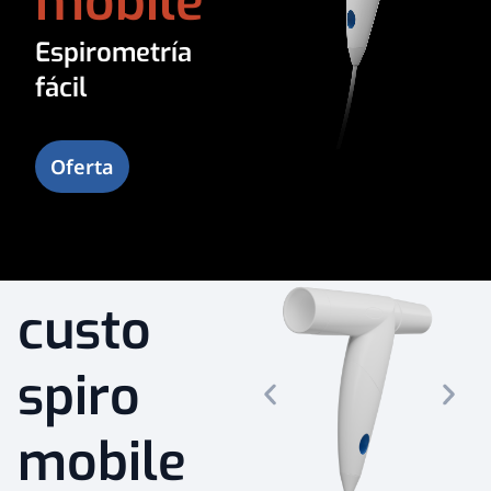
mobile
Espirometría
fácil
Oferta
document.addEventListener('D
function () { const video =
document.querySelector('video')
const target =
document.getElementById('next
section'); let hasScrolled = false;
let hasPlayedOnce = false;
custo
function
smoothScrollTo(element,
duration = 1500) { const start =
spiro
window.scrollY ||
document.documentElement.scro
const target =
element.getBoundingClientRect(
mobile
+ start; const distance = target -
start; const startTime =