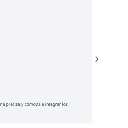
custo d
Software p
orma precisa y cómoda e integrar los
Software poten
fiable, direct
Más informa