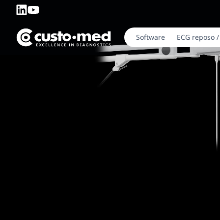
Software
ECG reposo /