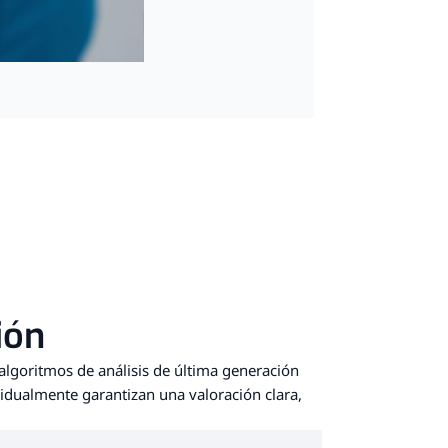
Más infor
o
ión
algoritmos de análisis de última generación
vidualmente garantizan una valoración clara,