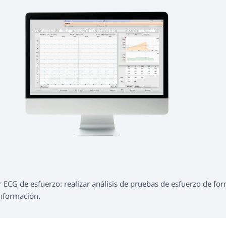
zar ECG de esfuerzo: realizar análisis de pruebas de esfuerzo de f
información.