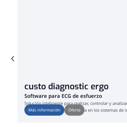
custo diagnostic ergo
Software para ECG de esfuerzo
Solución inteligente para realizar, controlar y anali
resultados de forma automática en los sistemas de 
Más información
Oferta