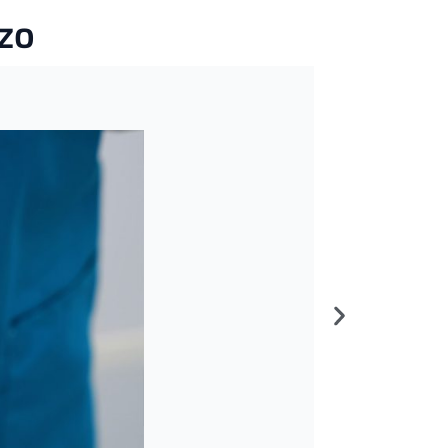
zo
Trabajo